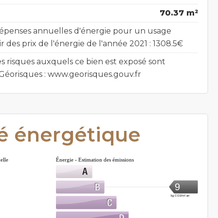
70.37 m²
épenses annuelles d'énergie pour un usage
ir des prix de l'énergie de l'année 2021 : 1308.5€
es risques auxquels ce bien est exposé sont
e Géorisques : www.georisques.gouv.fr
té énergétique
elle
Énergie - Estimation des émissions
9
kg CO2/m².an