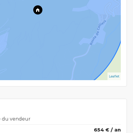
Leaflet
ge du vendeur
654 € / an