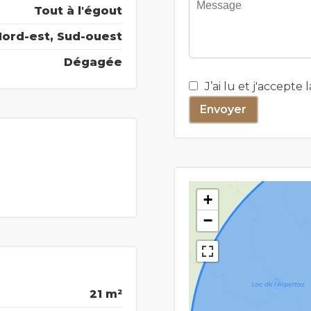
Tout à l'égout
Nord-est, Sud-ouest
Dégagée
J’ai lu et j'accepte 
Envoyer
+
−
21 m²