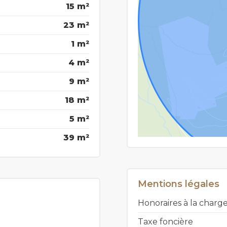
15 m²
23 m²
1 m²
4 m²
9 m²
18 m²
5 m²
39 m²
Mentions légales
Honoraires à la char
Taxe foncière