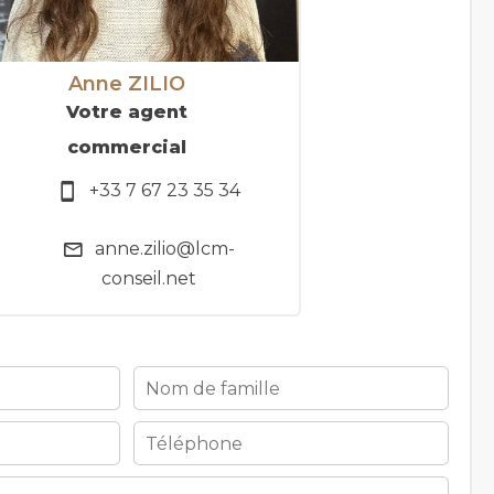
Anne ZILIO
Votre agent
commercial
+33 7 67 23 35 34
anne.zilio@lcm-
conseil.net