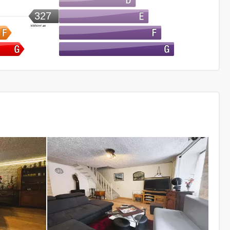
327
kWh/m².an