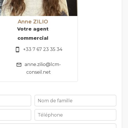
Anne ZILIO
Votre agent
commercial
+33 7 67 23 35 34
anne.zilio@lcm-
conseil.net