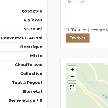
85392916
4 pièces
55.38 m²
J’ai lu et j'accepte 
Convecteur, Au sol
Envoyer
Electrique
Mixte
Chauffe-eau
+
Collective
−
Tout à l'égout
Bon état
5ème étage / 6